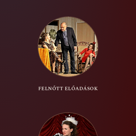
FELNŐTT ELŐADÁSOK